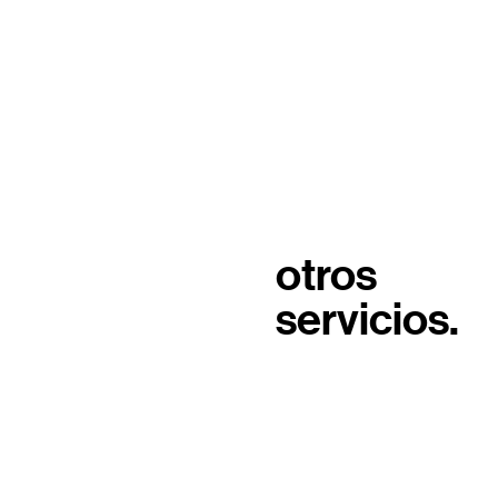
otros
servicios.
tm | tresmultimedia
Monterrey, México